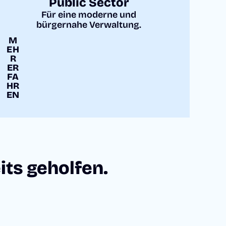
Public Sector
Für eine moderne und
bürgernahe Verwaltung.
M
EH
R
ER
FA
HR
EN
ts geholfen.