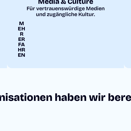
Media & Culture
Für vertrauenswürdige Medien
und zugängliche Kultur.
M
EH
R
ER
FA
HR
EN
nisationen haben wir berei