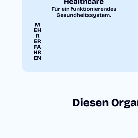
Healthcare
Für ein funktionierendes
Gesundheitssystem.
M
EH
R
ER
FA
HR
EN
Diesen Orga