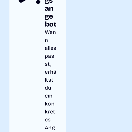
gs
an
ge
bot
Wen
n
alles
pas
st,
erhä
ltst
du
ein
kon
kret
es
Ang