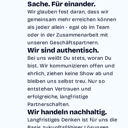
Sache. Für einander.
nicht
deine
Nutze deine
Zukunft.
dabei?
Chancen.
Wir glauben fest daran, dass wir
Innovation
Projekte
Erfahre
fördern,
gemeinsam mehr erreichen können
steuern,
mehr über
Kompetenz
Fördermitte
unsere
als jede:r allein - egal ob im Team
en
l nutzen und
Custom
entwickeln
oder in der Zusammenarbeit mit
Strukturen
Solutions
und Talente
neu denken.
auf der
unseren Geschäftspartnern.
gewinnen.
Multiproje
Basis einer
Wir sind authentisch.
Innovation
ktmanage
großen
s- und
ment
Auswahl an
Bei uns weißt Du stets, woran Du
Wissensm
Förderma
Ready-to-
anagemen
bist. Wir kommunizieren offen und
nagement
Go Modulen
t
& Features
ehrlich, ziehen keine Show ab und
Stellen &
NIMM
Bewerbun
bleiben uns selbst treu. Nur so
KONTA
KT MIT
gen
entstehen Vertrauen und
UNS
AUF
erfolgreiche, langfristige
Partnerschaften.
Wir handeln nachhaltig.
Langfristiges Denken ist für uns die
Basis zukunftsfähiger Lösungen.