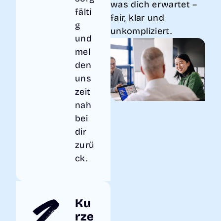
was dich erwartet –
fälti
fair, klar und
g
unkompliziert.
und
mel
den
uns
zeit
nah
bei
dir
zurü
ck.
2.
Ku
rze