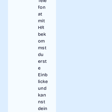
Tele
fon
at
mit
HR
bek
om
mst
du
erst
e
Einb
licke
und
kan
nst
dein