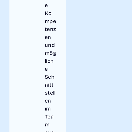
e
Ko
mpe
tenz
en
und
mög
lich
e
Sch
nitt
stell
en
im
Tea
m