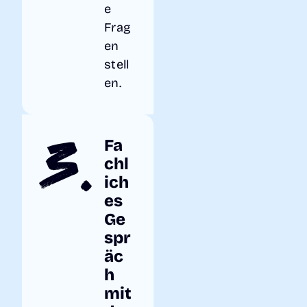
e
Frag
en
stell
en.
3.
Fa
chl
ich
es
Ge
spr
äc
h
mit