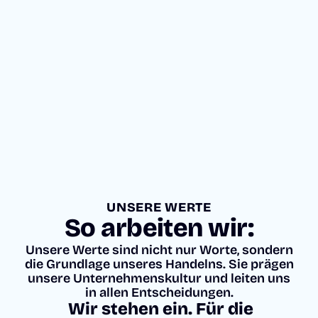
T
Monitoring
Intranet &
D
Mitarbeite
I
E
rportal
C
O
N
D
A
T
S
O
L
U
TI
O
N
S
E
N
T
D
E
C
UNSERE WERTE
K
So arbeiten wir:
E
N
Unsere Werte sind nicht nur Worte, sondern
die Grundlage unseres Handelns. Sie prägen
unsere Unternehmenskultur und leiten uns
POTENZ
TRANSF
Dein
in allen Entscheidungen.
IALE
ORMATI
Use
Wir stehen ein. Für die
ON
Case ist
Sichere