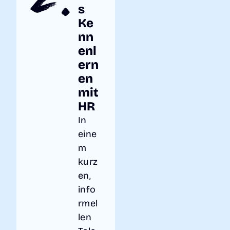
s
Ke
nn
enl
ern
en
mit
HR
In
eine
m
kurz
en,
info
rmel
len