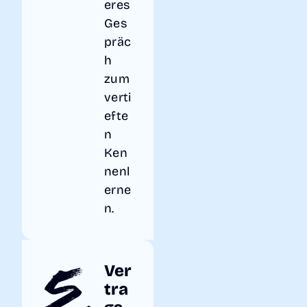
eres
Ges
präc
h
zum
verti
efte
n
Ken
nenl
erne
n.
5.
Ver
tra