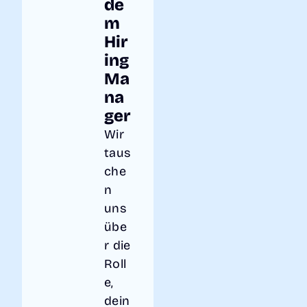
de
m
Hir
ing
Ma
na
ger
Wir
taus
che
n
uns
übe
r die
Roll
e,
dein