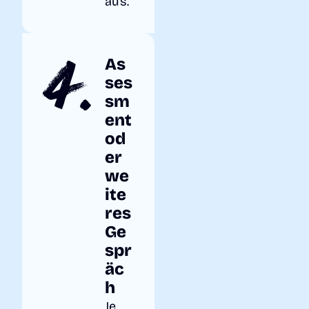
aus.
4.
As
ses
sm
ent
od
er
we
ite
res
Ge
spr
äc
h
Je