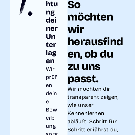
1.
So
htu
ng
möchten
dei
wir
ner
Un
herausfind
ter
en, ob du
lag
en
zu uns
Wir
passt.
prüf
en
Wir möchten dir
dein
transparent zeigen,
e
wie unser
Bew
Kennenlernen
erb
abläuft. Schritt für
ung
Schritt erfährst du,
sorg