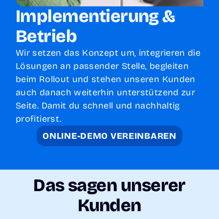
Implementierung &
Betrieb
Wir setzen das Konzept um, integrieren die
Lösungen an passender Stelle, begleiten
beim Rollout und stehen unseren Kunden
auch danach weiterhin unterstützend zur
Seite. Damit du schnell und nachhaltig
profitierst.
ONLINE-DEMO VEREINBAREN
Das sagen unserer
Kunden