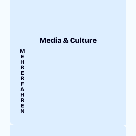
Media & Culture
M
E
H
R
E
R
F
A
H
R
E
N