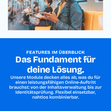
FEATURES IM ÜBERBLICK
Das Fundament für
deine Lösung.
Unsere Module decken alles ab, was du für
einen leistungsfähigen Online-Auftritt
brauchst: von der Inhaltsverwaltung bis zur
Identitätsprüfung. Flexibel einsetzbar,
nahtlos kombinierbar.