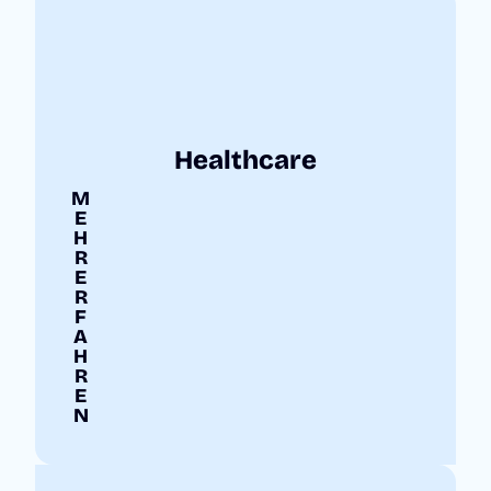
Healthcare
M
E
H
R
E
R
F
A
H
R
E
N