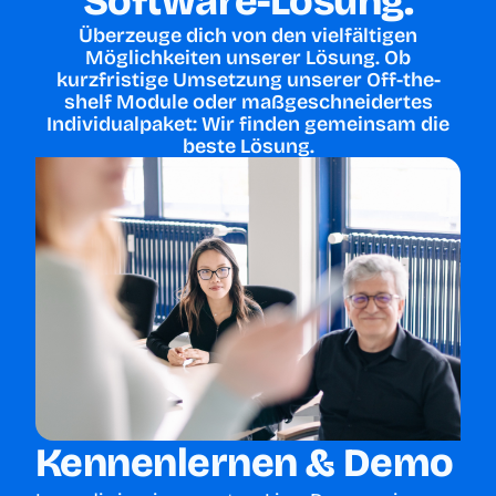
Software-Lösung.
Überzeuge dich von den vielfältigen
Möglichkeiten unserer Lösung. Ob
kurzfristige Umsetzung unserer Off-the-
shelf Module oder maßgeschneidertes
Individualpaket: Wir finden gemeinsam die
beste Lösung.
Kennenlernen & Demo