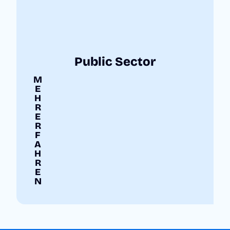
Public Sector
M
E
H
R
E
R
F
A
H
R
E
N