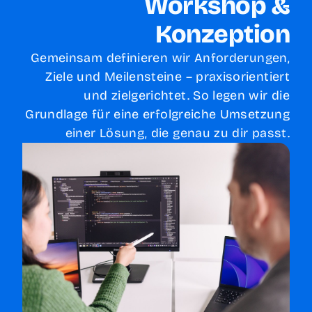
Workshop &
Konzeption
Gemeinsam definieren wir Anforderungen,
Ziele und Meilensteine – praxisorientiert
und zielgerichtet. So legen wir die
Grundlage für eine erfolgreiche Umsetzung
einer Lösung, die genau zu dir passt.