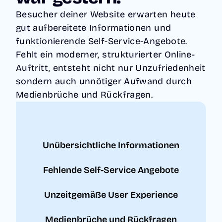
nicht
deine
Nutze deine
Besucher deiner Website erwarten heute
Zukunft.
dabei?
Chancen.
Innovation
Projekte
Erfahre
gut aufbereitete Informationen und
fördern,
steuern,
mehr über
funktionierende Self-Service-Angebote.
Kompetenz
Fördermitte
unsere
en
l nutzen und
Custom
Fehlt ein moderner, strukturierter Online-
entwickeln
Strukturen
Solutions
Auftritt, entsteht nicht nur Unzufriedenheit
und Talente
neu denken.
auf der
gewinnen.
Multiproje
Basis einer
sondern auch unnötiger Aufwand durch
Innovation
ktmanage
großen
Medienbrüche und Rückfragen.
s- und
ment
Auswahl an
Wissensm
Förderma
Ready-to-
anagemen
nagement
Go Modulen
t
& Features
Stellen &
NIMM
Bewerbun
KONTA
Unübersichtliche Informationen
KT MIT
gen
UNS
AUF
Fehlende Self-Service Angebote
Unzeitgemäße User Experience
Medienbrüche und Rückfragen