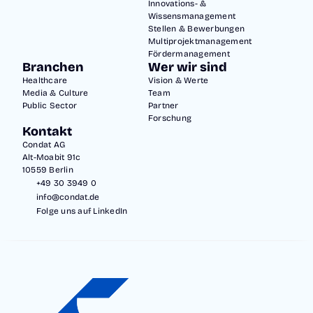
Innovations- &
in
Wissensmanagement
klar
Stellen & Bewerbungen
Multiprojektmanagement
def
Fördermanagement
inie
Branchen
Wer wir sind
rte
Healthcare
Vision & Werte
Media & Culture
Team
n,
Public Sector
Partner
ein
Forschung
Kontakt
hei
Condat AG
tlic
Alt-Moabit 91c
10559 Berlin
he
+49 30 3949 0
n
info@condat.de
Folge uns auf LinkedIn
Abl
äuf
en.
Da
s
sor