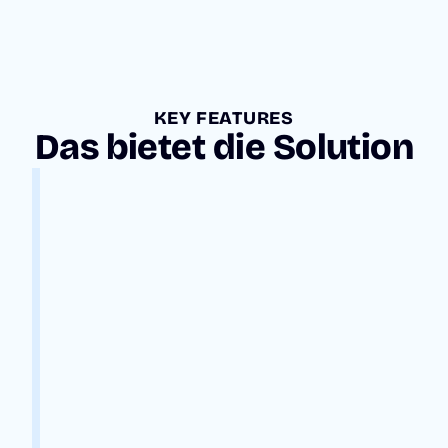
KEY FEATURES
Das bietet die Solution
S
T
R
U
K
T
U
R
I
E
R
T
E
B
E