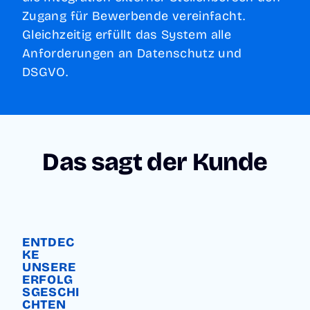
Zugang für Bewerbende vereinfacht.
Gleichzeitig erfüllt das System alle
Anforderungen an Datenschutz und
DSGVO.
Das sagt der Kunde
ENTDEC
KE
UNSERE
ERFOLG
SGESCHI
CHTEN