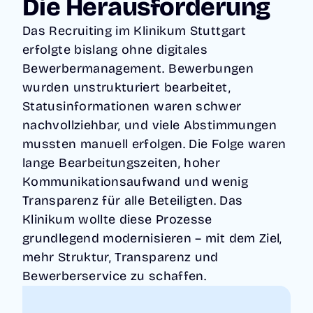
Die Herausforderung
nicht
deine
Nutze deine
Zukunft.
dabei?
Chancen.
Das Recruiting im Klinikum Stuttgart
Innovation
Projekte
Erfahre
fördern,
steuern,
erfolgte bislang ohne digitales
mehr über
Kompetenz
Fördermitte
unsere
Bewerbermanagement. Bewerbungen
en
l nutzen und
Custom
entwickeln
Strukturen
wurden unstrukturiert bearbeitet,
Solutions
und Talente
neu denken.
auf der
Statusinformationen waren schwer
gewinnen.
Multiproje
Basis einer
Innovation
ktmanage
nachvollziehbar, und viele Abstimmungen
großen
s- und
ment
Auswahl an
mussten manuell erfolgen. Die Folge waren
Wissensm
Förderma
Ready-to-
anagemen
nagement
lange Bearbeitungszeiten, hoher
Go Modulen
t
& Features
Kommunikationsaufwand und wenig
Stellen &
NIMM
Bewerbun
Transparenz für alle Beteiligten. Das
KONTA
KT MIT
gen
UNS
Klinikum wollte diese Prozesse
AUF
grundlegend modernisieren – mit dem Ziel,
mehr Struktur, Transparenz und
Bewerberservice zu schaffen.