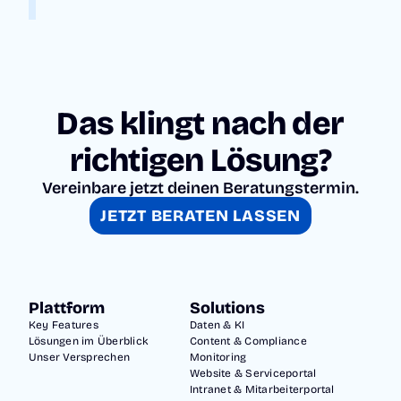
n
der
Au
ssc
Das klingt nach der
hre
ibu
richtigen Lösung?
ng
Vereinbare jetzt deinen Beratungstermin.
bis
JETZT BERATEN LASSEN
zur
Ent
sch
eid
Plattform
Solutions
un
Key Features
Daten & KI
g –
Lösungen im Überblick
Content & Compliance
Unser Versprechen
Monitoring
lau
Website & Serviceportal
fen
Intranet & Mitarbeiterportal