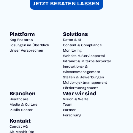
JETZT BERATEN LASSEN
For
sc
hu
ng
Plattform
Solutions
bis
Key Features
Daten & KI
Digi
Lösungen im Überblick
Content & Compliance
Unser Versprechen
Monitoring
tali
Website & Serviceportal
sie
Intranet & Mitarbeiterportal
Innovations- &
run
Wissensmanagement
g –
Stellen & Bewerbungen
Multiprojektmanagement
we
Fördermanagement
rde
Branchen
Wer wir sind
n
Healthcare
Vision & Werte
Media & Culture
Team
in
Public Sector
Partner
ein
Forschung
Kontakt
er
Condat AG
ge
Alt-Moabit 91c