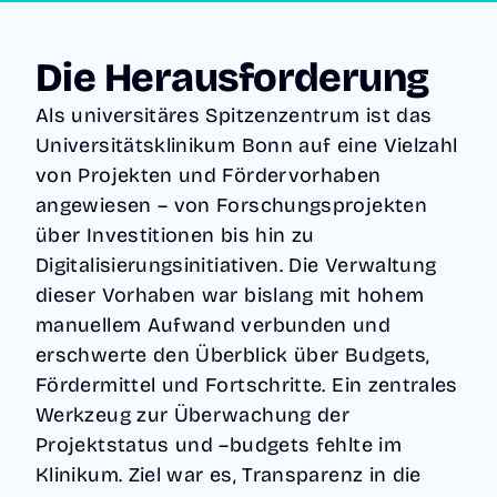
nicht
deine
Nutze deine
Zukunft.
dabei?
Chancen.
Innovation
Projekte
Erfahre
Die Herausforderung
fördern,
steuern,
mehr über
Kompetenz
Fördermitte
unsere
en
l nutzen und
Als universitäres Spitzenzentrum ist das
Custom
entwickeln
Strukturen
Solutions
Universitätsklinikum Bonn auf eine Vielzahl
und Talente
neu denken.
auf der
gewinnen.
Multiproje
von Projekten und Fördervorhaben
Basis einer
Innovation
ktmanage
großen
angewiesen – von Forschungsprojekten
s- und
ment
Auswahl an
Wissensm
Förderma
über Investitionen bis hin zu
Ready-to-
anagemen
nagement
Go Modulen
Digitalisierungsinitiativen. Die Verwaltung
t
& Features
Stellen &
dieser Vorhaben war bislang mit hohem
NIMM
Bewerbun
KONTA
manuellem Aufwand verbunden und
KT MIT
gen
UNS
erschwerte den Überblick über Budgets,
AUF
Fördermittel und Fortschritte. Ein zentrales
Werkzeug zur Überwachung der
Projektstatus und –budgets fehlte im
Klinikum. Ziel war es, Transparenz in die