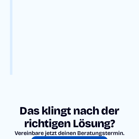
T
E
L
Ü
B
E
R
S
I
C
H
T
Alle
Vor
ha
Das klingt nach der
be
n –
richtigen Lösung?
vo
Vereinbare jetzt deinen Beratungstermin.
n